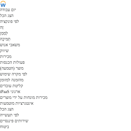
יום עבודה
הצג הכל
לפי פונקציה
זֶה
לְמַמֵן
תְמִיכָה
משאבי אנוש
שיווק
מכירות
פעולות הכנסות
מוצר (הטמעה)
לפי מקרה שימוש
מהזמנה למזומן
קליטת עובדים
iPaaS ארגוני
מכירות מונחות על ידי מוצרים
אינטגרציות מוטמעות
הצג הכל
לפי תעשייה
שירותים פיננסיים
ביטוח