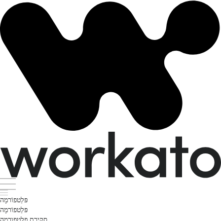
פּלַטפוֹרמָה
פּלַטפוֹרמָה
סקירת פלטפורמה