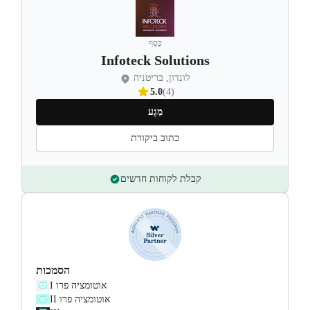
כֶּסֶף
Infoteck Solutions
לונדון, בריטניה
5.0
(4)
מַגָע
כתוב ביקורת
קבלת לקוחות חדשים
הסמכות
אוטומציה פרו I
אוטומציה פרו II