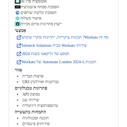
אוטומציה פרו III
הסמכת מפתח אינטגרציה
הסמכת קליטת שותפים
אישור משלוח
ייעוץ פתרונות טרום מכירה
אֶמְצָעִי
מה זה Workato? תכונות עיקריות, יתרונות ומקרי שימוש
שירותי Workato מבית Infoteck Solutions
המסע של וורקאטו בשנת 2024
תובנות מ-Automate London 2024 של Workato
אֵזוֹר
אַרצוֹת הַבְּרִית
UKI (בריטניה ואירלנד)
פתרונות טכנולוגיים
ממשק API
שירותי ענן
טרנספורמציה דיגיטלית
התמחות בתעשייה
תוכנה וטכנולוגיה
שירותים פיננסיים