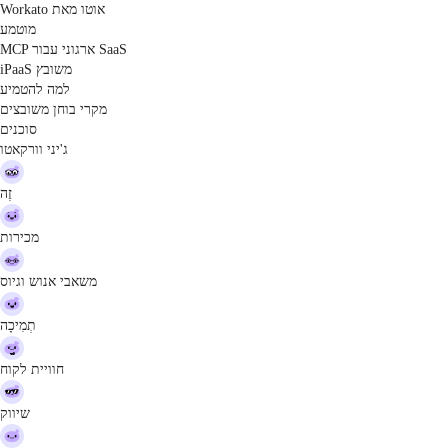
אוטו מאת Workato
מוטמע
MCP ארגוני עבור SaaS
iPaaS משובץ
למה להטמיע
מקרי בוחן משובצים
סוכנים
ג'יני וורקאטו
זֶה
מכירות
משאבי אנוש וגיוס
תְמִיכָה
חוויית לקוח
שיווק