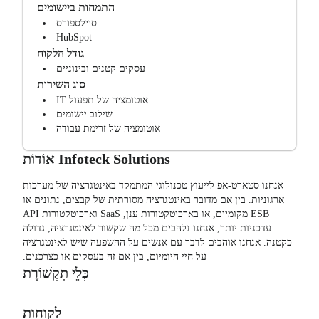
התמחות ביישומים
סיילספורס
HubSpot
גודל הלקוח
עסקים קטנים ובינוניים
סוג השירות
אוטומציה של תפעול IT
שילוב יישומים
אוטומציה של זרימת עבודה
Infoteck Solutions
אוֹדוֹת
אנחנו סטארט-אפ לייעוץ טכנולוגי המתמקד באינטגרציה של מערכות
ארגוניות. בין אם מדובר באינטגרציה מסורתית של קבצים, נתונים או
ESB מקומיים, או בארכיטקטורות ענן, SaaS וארכיטקטורות API
עדכניות יותר, אנחנו נלהבים מכל מה שקשור לאינטגרציה, גדולה
כקטנה. אנחנו אוהבים לדבר עם אנשים על ההשפעה שיש לאינטגרציה
על חיי היומיום, בין אם זה בעסקים או כצרכנים.
כְּלֵי תִקְשׁוֹרֶת
לקוחות