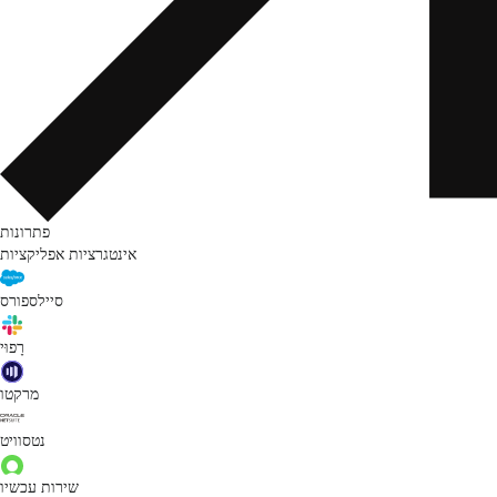
פתרונות
אינטגרציות אפליקציות
סיילספורס
רָפוּי
מרקטו
נטסוויט
שירות עכשיו