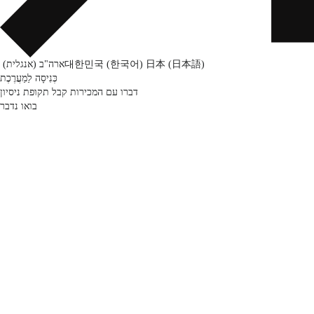
日本 (日本語)
대한민국 (한국어)
ארה"ב (אנגלית)
כְּנִיסָה לַמַעֲרֶכֶת
דברו עם המכירות
קבל תקופת ניסיון
בואו נדבר