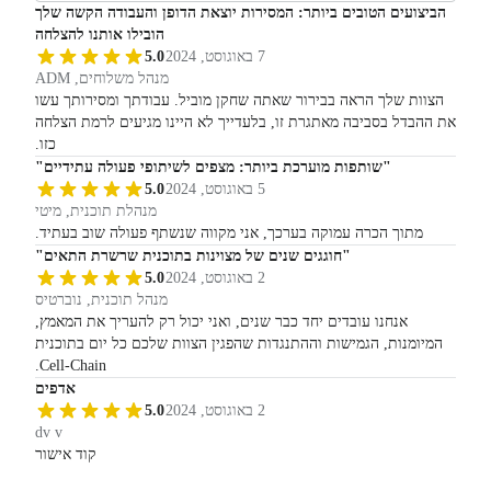
הביצועים הטובים ביותר: המסירות יוצאת הדופן והעבודה הקשה שלך
הובילו אותנו להצלחה
7 באוגוסט, 2024
5.0
מנהל משלוחים, ADM
הצוות שלך הראה בבירור שאתה שחקן מוביל. עבודתך ומסירותך עשו
את ההבדל בסביבה מאתגרת זו, בלעדייך לא היינו מגיעים לרמת הצלחה
כזו.
"שותפות מוערכת ביותר: מצפים לשיתופי פעולה עתידיים"
5 באוגוסט, 2024
5.0
מנהלת תוכנית, מיטי
מתוך הכרה עמוקה בערכך, אני מקווה שנשתף פעולה שוב בעתיד.
"חוגגים שנים של מצוינות בתוכנית שרשרת התאים"
2 באוגוסט, 2024
5.0
מנהל תוכנית, נוברטיס
אנחנו עובדים יחד כבר שנים, ואני יכול רק להעריך את המאמץ,
המיומנות, הגמישות וההתנגדות שהפגין הצוות שלכם כל יום בתוכנית
Cell-Chain.
אדפים
2 באוגוסט, 2024
5.0
dv v
קוד אישור