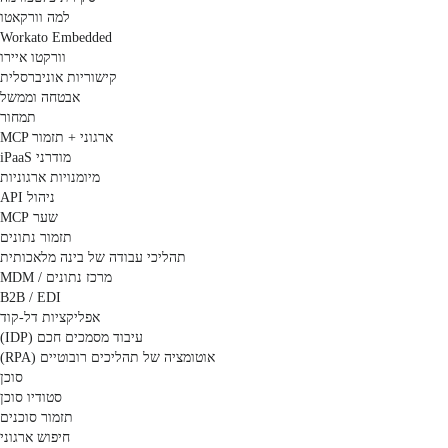
למה וורקאטו
Workato Embedded
וורקטו איירו
קישוריות אוניברסלית
אבטחה וממשל
תמחור
MCP ארגוני + תזמור
iPaaS מודרני
מיומנויות ארגוניות
ניהול API
שער MCP
תזמור נתונים
תהליכי עבודה של בינה מלאכותית
מרכז נתונים / MDM
B2B / EDI
אפליקציות דל-קוד
עיבוד מסמכים חכם (IDP)
אוטומציה של תהליכים רובוטיים (RPA)
סוכן
סטודיו סוכן
תזמור סוכנים
חיפוש ארגוני