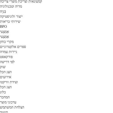
קמעונאות וצריכת מוצרי צריכה
מדיה וטכנולוגיה
בְּנִיָה
ייצור ולוגיסטיקה
שירותי בריאות
BPO
אֶמְצָעִי
אֶמְצָעִי
מקרי בוחן
ספרים אלקטרוניים
ניירות עמדה
פודקאסט
לפי דרישה
שוק
הצג הכל
אירועים
ועידת וורקטו
הצג הכל
בלוג
המחבר
עדכוני מוצר
הצלחת המשתמש
תיעוד