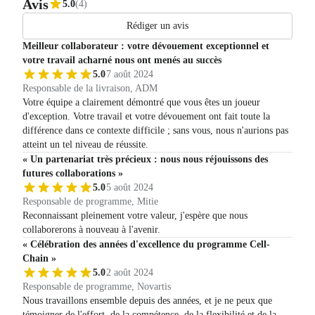
Avis
5.0
(4)
Rédiger un avis
Meilleur collaborateur : votre dévouement exceptionnel et
votre travail acharné nous ont menés au succès
5.0
7 août 2024
Responsable de la livraison, ADM
Votre équipe a clairement démontré que vous êtes un joueur
d'exception. Votre travail et votre dévouement ont fait toute la
différence dans ce contexte difficile ; sans vous, nous n'aurions pas
atteint un tel niveau de réussite.
« Un partenariat très précieux : nous nous réjouissons des
futures collaborations »
5.0
5 août 2024
Responsable de programme, Mitie
Reconnaissant pleinement votre valeur, j'espère que nous
collaborerons à nouveau à l'avenir.
« Célébration des années d'excellence du programme Cell-
Chain »
5.0
2 août 2024
Responsable de programme, Novartis
Nous travaillons ensemble depuis des années, et je ne peux que
témoigner de l'effort, de la compétence, de la flexibilité et de la