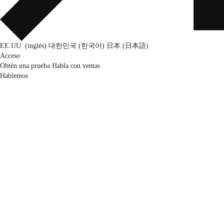
EE.UU. (inglés)
대한민국 (한국어)
日本 (日本語)
Acceso
Obtén una prueba
Habla con ventas
Hablemos